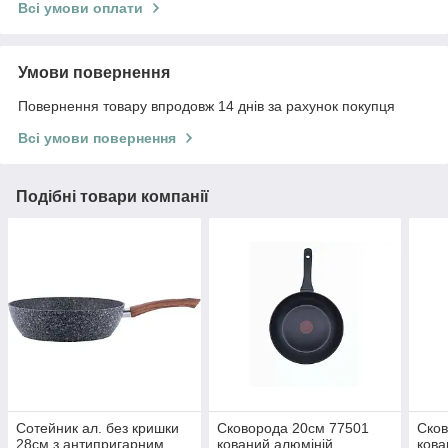
Всі умови оплати
Умови повернення
Повернення товару впродовж 14 днів за рахунок покупця
Всі умови повернення
Подібні товари компанії
Сотейник ал. без кришки
Сковорода 20см 77501
Сков
28см з антипригарним
кований алюміній
кова