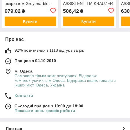
покриттям Grey marble з
ASSISTENT ТМ KRAUZER
ASS
алюмінію арт.4167 ТМ
979,02
506,42
630
₴
₴
KAMILLE
Купити
Купити
Про нас
92% позитивних з 1118 відгуків за рік
Працює з 04.10.2010
м. Одеса
Самовивіз тільки комплектуючих! Відправка
комплектуючих із м.Одеса. Відправка інших товарів з
інших міст, Одеса, Україна
Контакти
Сьогодні працює з 10:00 до 18:00
Показати весь графік роботи
Про нас