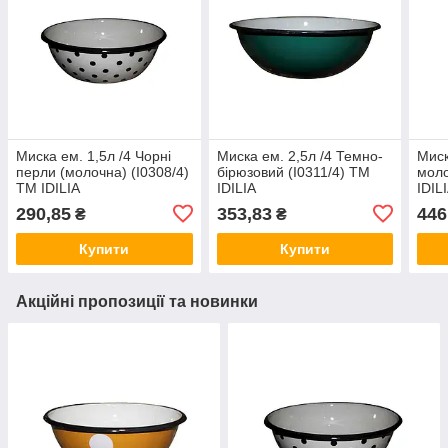
Миска ем. 1,5л /4 Чорні
Миска ем. 2,5л /4 Темно-
Миск
перли (молочна) (I0308/4)
бірюзовий (I0311/4) ТМ
моло
ТМ IDILIA
IDILIA
IDIL
290,85
353,83
446
₴
₴
Купити
Купити
Акційні пропозиції та новинки