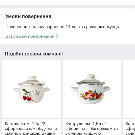
Умови повернення
Повернення товару впродовж 14 днів за рахунок покупця
Всі умови повернення
Подібні товари компанії
Каструля ем. 1,5л /2
Каструля ем. 1,5л /2
Каст
сферична з н/ж обідком та
сферична з н/ж обідком та
сфер
скляною кришкою Вишня
скляною кришкою
скл