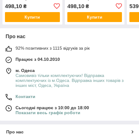
Ідилія (молочна)
Весняний букет (біла)
Лава
498,10
498,10
539
₴
₴
(I61908/2) ТМ IDILIA
(I61908/2) ТМ IDILIA
I619
Купити
Купити
Про нас
92% позитивних з 1115 відгуків за рік
Працює з 04.10.2010
м. Одеса
Самовивіз тільки комплектуючих! Відправка
комплектуючих із м.Одеса. Відправка інших товарів з
інших міст, Одеса, Україна
Контакти
Сьогодні працює з 10:00 до 18:00
Показати весь графік роботи
Про нас