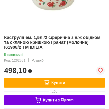
Каструля ем. 1,5л /2 сферична з н/ж обідком
та скляною кришкою Гранат (молочна)
I61908/2 ТМ IDILIA
В наявності
Код: 1262551
Роздріб
498,10
₴
Купити
або
Купити з