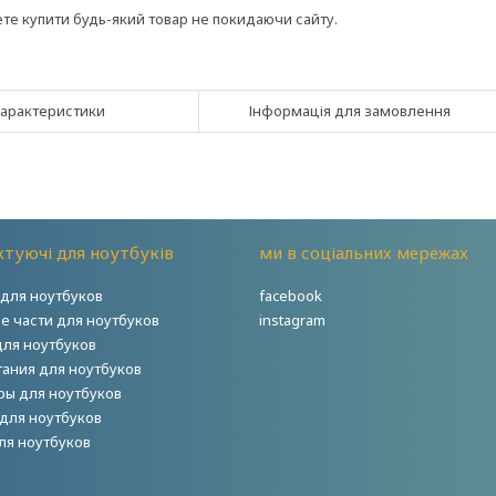
ете купити будь-який товар не покидаючи сайту.
арактеристики
Інформація для замовлення
туючі для ноутбуків
ми в соціальних мережах
для ноутбуков
facebook
е части для ноутбуков
instagram
для ноутбуков
тания для ноутбуков
ры для ноутбуков
для ноутбуков
ля ноутбуков