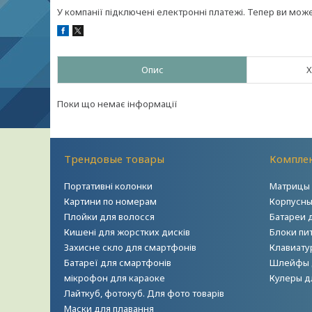
У компанії підключені електронні платежі. Тепер ви мож
Опис
Х
Поки що немає інформації
Трендовые товары
Комплек
Портативні колонки
Матрицы 
Картини по номерам
Корпусны
Плойки для волосся
Батареи 
Кишені для жорстких дисків
Блоки пи
Захисне скло для смартфонів
Клавиату
Батареї для смартфонів
Шлейфы 
мікрофон для караоке
Кулеры д
Лайткуб, фотокуб. Для фото товарів
Маски для плавання