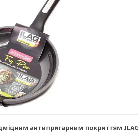
надміцним антипригарним покриттям ILA