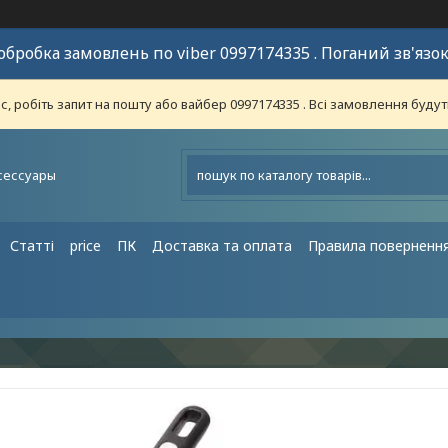
обробка замовлень по viber 0997174335 . Поганий зв'язок
 робіть запит на пошту або вайбер 0997174335 . Всі замовлення будут
сессуары
Статті
price
ПК
Доставка та оплата
Правила поверненн