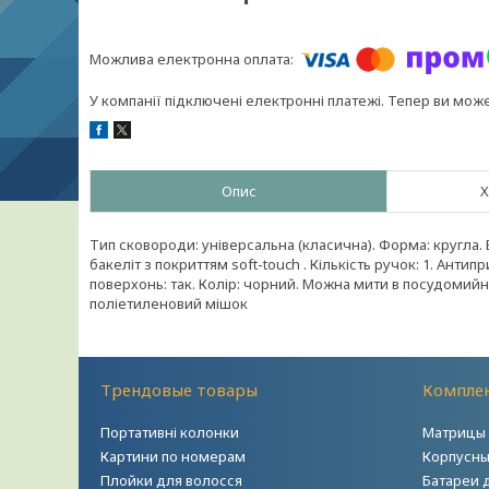
У компанії підключені електронні платежі. Тепер ви мож
Опис
Х
Тип сковороди: універсальна (класична). Форма: кругла. 
бакеліт з покриттям soft-touch . Кількість ручок: 1. Ант
поверхонь: так. Колір: чорний. Можна мити в посудомийні
поліетиленовий мішок
Трендовые товары
Комплек
Портативні колонки
Матрицы 
Картини по номерам
Корпусны
Плойки для волосся
Батареи 