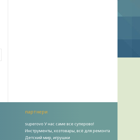
партнери
superovo У нас саме все суперово!
Инструменты, хозтовары, всё для ремонта
Детский мир, игрушки