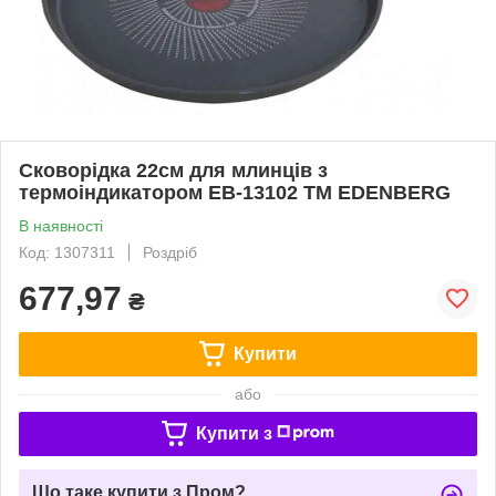
Сковорідка 22см для млинців з
термоіндикатором EB-13102 ТМ EDENBERG
В наявності
Код: 1307311
Роздріб
677,97
₴
Купити
або
Купити з
Що таке купити з Пром?