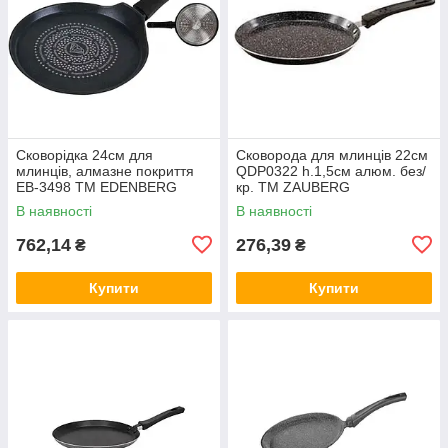
Сковорідка 24см для
Сковорода для млинців 22см
млинців, алмазне покриття
QDP0322 h.1,5см алюм. без/
EB-3498 ТМ EDENBERG
кр. ТМ ZAUBERG
В наявності
В наявності
762,14
276,39
₴
₴
Купити
Купити