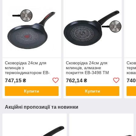
Сковорідка 24см для
Сковорідка 24см для
Сков
млинців з
млинців, алмазне
терм
термоіндикатором EB-
покриття EB-3498 ТМ
кова
13103 ТМ EDENBERG
EDENBERG
EDE
747,15
762,14
740
₴
₴
Купити
Купити
Акційні пропозиції та новинки