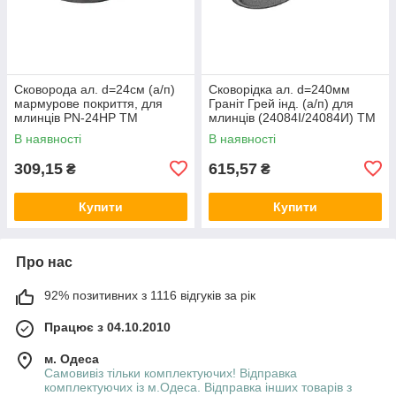
Сковорода ал. d=24см (а/п)
Сковорідка ал. d=240мм
мармурове покриття, для
Граніт Грей інд. (а/п) для
млинців PN-24HP ТМ
млинців (24084I/24084И) ТМ
ZAUBERG
БИО
В наявності
В наявності
309,15
615,57
₴
₴
Купити
Купити
Про нас
92% позитивних з 1116 відгуків за рік
Працює з 04.10.2010
м. Одеса
Самовивіз тільки комплектуючих! Відправка
комплектуючих із м.Одеса. Відправка інших товарів з