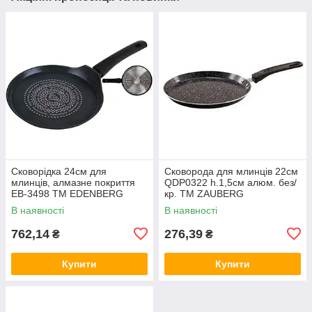
Сковорідка 24см для
Сковорода для млинців 22см
млинців, алмазне покриття
QDP0322 h.1,5см алюм. без/
EB-3498 ТМ EDENBERG
кр. ТМ ZAUBERG
В наявності
В наявності
762,14
276,39
₴
₴
Купити
Купити