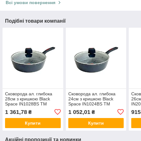
Всі умови повернення
Подібні товари компанії
Сковорода ал. глибока
Сковорода ал. глибока
Сков
28см з кришкою Black
24см з кришкою Black
26см
Space IN1028BS ТМ
Space IN1024BS ТМ
IN2
INTRENDO
INTRENDO
1 361,78
1 052,01
915
₴
₴
Купити
Купити
Акційні пропозиції та новинки