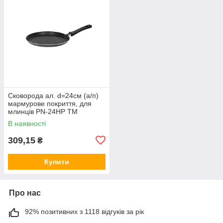
Сковорода ал. d=24см (а/п)
мармурове покриття, для
млинців PN-24HP ТМ
ZAUBERG
В наявності
309,15
₴
Купити
Про нас
92% позитивних з 1118 відгуків за рік