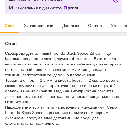
Замовлення під захистом
Опис
Характеристики
Доставка
Оплата
Умови п
Опис
Сковорода для млинців Intrendo Black Space 28 см — це
ідеальне поєднання якості, зручності та стилю. Виготовлена з
високоякісного литого алюмінію, вона забезпечує рівномірний
прогрів по всій поверхні, завдяки чому млинці виходять
тонкими, золотистими та ідеально пропеченими.
Товщина стінок — 2,8 мм, а висота борта — 2 см, що робить
сковороду зручною для приготування не лише млинців, а й
оладок, яєчні чи сирників. Надійне антипригарне покриття
дозволяє готувати без пригорання та легко очищується після
використання.
Підходить для всіх типів плит, включно з індукційними. Серія
Intrendo Black Space вирізняється преміальним чорним
дизайном і продуманими деталями, що поєднують
елегантність та практичність.