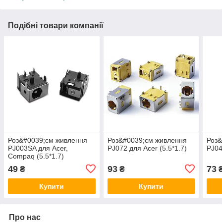
Подібні товари компанії
Роз&#0039;єм живлення
Роз&#0039;єм живлення
Роз&
PJ003SA для Acer,
PJ072 для Acer (5.5*1.7)
PJ04
Compaq (5.5*1.7)
49
93
73
₴
₴
Купити
Купити
Про нас