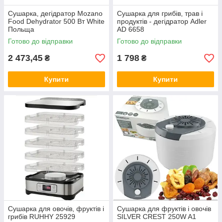
Сушарка, дегідратор Mozano
Сушарка для грибів, трав і
Food Dehydrator 500 Вт White
продуктів - дегідратор Adler
Польща
AD 6658
Готово до відправки
Готово до відправки
2 473,45
1 798
₴
₴
Купити
Купити
Сушарка для овочів, фруктів і
Сушарка для фруктів і овочів
грибів RUHHY 25929
SILVER CREST 250W A1