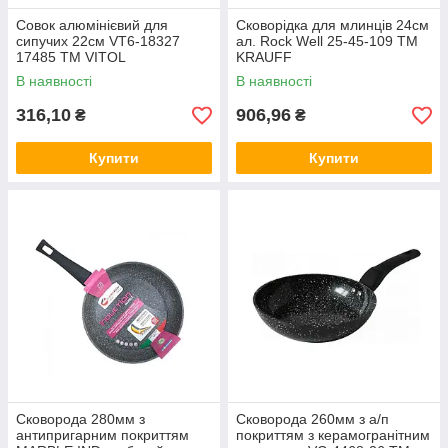
Совок алюмінієвий для
Сковорідка для млинців 24см
сипучих 22см VT6-18327
ал. Rock Well 25-45-109 ТМ
17485 ТМ VITOL
KRAUFF
В наявності
В наявності
316,10
906,96
₴
₴
Купити
Купити
Сковорода 280мм з
Сковорода 260мм з а/п
антипригарним покриттям
покриттям з керамогранітним