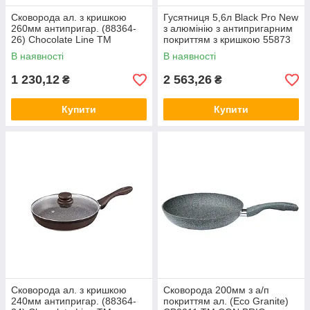
Сковорода ал. з кришкою
Гусятниця 5,6л Black Pro New
260мм антипригар. (88364-
з алюмінію з антипригарним
26) Chocolate Line ТМ
покриттям з кришкою 55873
LESSNER
ТМ LESSNER
В наявності
В наявності
1 230,12
2 563,26
₴
₴
Купити
Купити
Сковорода ал. з кришкою
Сковорода 200мм з а/п
240мм антипригар. (88364-
покриттям ал. (Eco Granite)