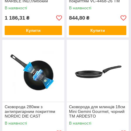
MARBLE IND,глибокий
покриттям VC-4468-26 ТМ
алюміній. AMAH28F ТМ
VINCENT
В наявності
В наявності
EURO GOLD
1 186,31
844,80
₴
₴
Купити
Купити
Сковорода 280мм з
Сковорода для млинців 18см
антипригарним покриттям
Mini Gemini Gourmet, чорний
NORDIC DIE CAST
ТМ ARDESTO
ALUMINUM. WOK алюміній.
В наявності
В наявності
NW28-EE ТМ EURO GOLD