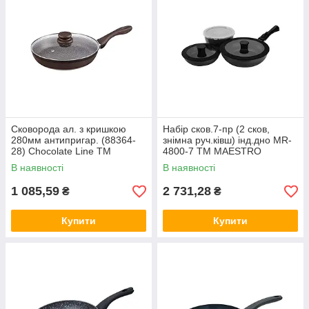
Сковорода ал. з кришкою
Набір сков.7-пр (2 сков,
280мм антипригар. (88364-
знімна руч.ківш) інд.дно MR-
28) Chocolate Line ТМ
4800-7 ТМ MAESTRO
LESSNER
В наявності
В наявності
1 085,59
2 731,28
₴
₴
Купити
Купити