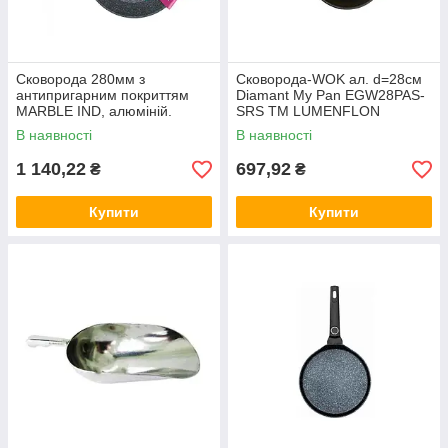
Сковорода 280мм з
Сковорода-WOK ал. d=28см
антипригарним покриттям
Diamant My Pan EGW28PAS-
MARBLE IND, алюміній.
SRS ТМ LUMENFLON
AMA28F ТМ EURO GOLD
В наявності
В наявності
1 140,22
697,92
₴
₴
Купити
Купити