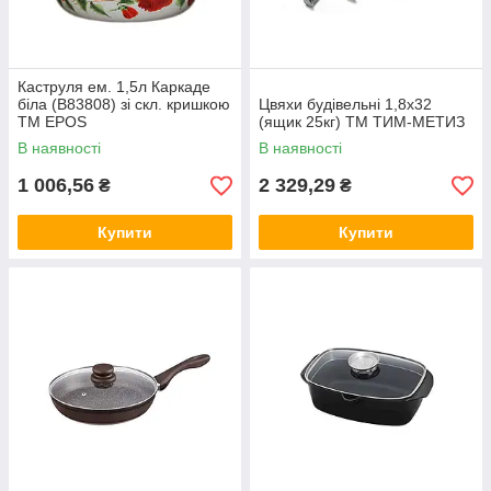
Каструля ем. 1,5л Каркаде
біла (В83808) зі скл. кришкою
Цвяхи будівельні 1,8х32
ТМ EPOS
(ящик 25кг) ТМ ТИМ-МЕТИЗ
В наявності
В наявності
1 006,56
2 329,29
₴
₴
Купити
Купити