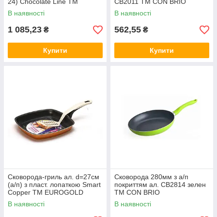
24) Chocolate Line ТМ
СВ2011 ТМ CON BRIO
LESSNER
В наявності
В наявності
1 085,23
562,55
₴
₴
Купити
Купити
Сковорода-гриль ал. d=27см
Сковорода 280мм з а/п
(а/п) з пласт. лопаткою Smart
покриттям ал. СВ2814 зелен
Copper ТМ EUROGOLD
ТМ CON BRIO
В наявності
В наявності