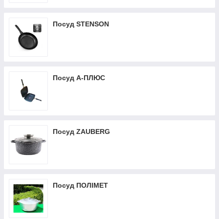
Каструлi емальовані 4-7 літрів ZAUBERG
Посуд ТМ IDILIA
Посуд STENSON
Друшляки
Чайники емальовані INTEROS
Посуд А-ПЛЮС
Посуд ZAUBERG
Посуд ПОЛІМЕТ