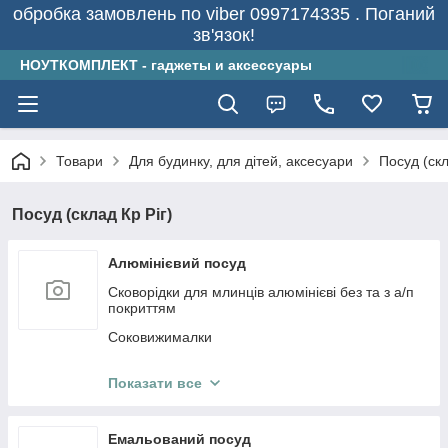
обробка замовлень по viber 0997174335 . Поганий
зв'язок!
НОУТКОМПЛЕКТ - гаджеты и аксессуары
Товари
Для будинку, для дітей, аксесуари
Посуд (скл
Посуд (склад Кр Ріг)
Алюмінієвий посуд
Сковорідки для млинців алюмінієві без та з а/п
покриттям
Соковижималки
Мясорубки
Показати все
Кавоварки, турки та кавомолки алюмінієві
Казани алюмінієві
Емальований посуд