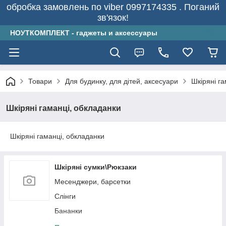
обробка замовлень по viber 0997174335 . Поганий
зв'язок!
НОУТКОМПЛЕКТ - гаджеты и аксессуары
Товари
Для будинку, для дітей, аксесуари
Шкіряні г
Шкіряні гаманці, обкладанки
Шкіряні гаманці, обкладанки
Шкіряні сумки\Рюкзаки
Месенджери, барсетки
Слінги
Бананки
Портфелі для ноутбуків і документів