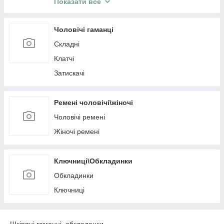
Показати все
Рюкзаки
Жіночі шкіряні рюкзаки
Чоловічі гаманці
Подарункове упакування
Складні
Клатчі
Затискачі
Ремені чоловічі\жіночі
Чоловічі ремені
Жіночі ремені
Ключниці\Обкладинки
Обкладинки
Ключниці