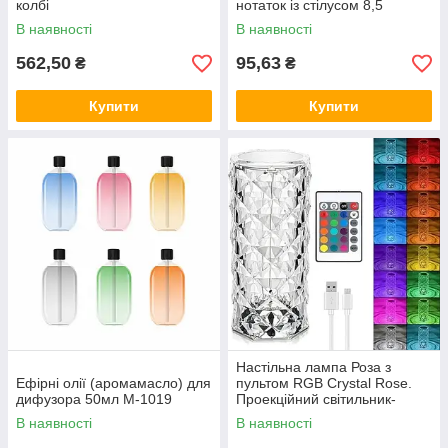
колбі
нотаток із стілусом 8,5
дюймів BOARD-85
В наявності
В наявності
562,50
95,63
₴
₴
Купити
Купити
Настільна лампа Роза з
Ефірні олії (аромамасло) для
пультом RGB Crystal Rose.
дифузора 50мл M-1019
Проекційний світильник-
торшер нічник rose diamond
В наявності
В наявності
table lamp кристал