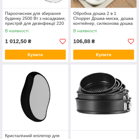
Пароочисник для збирання
Обробна дошка 2 в 1
будинку 2500 Вт з насадками,
Chopper Дошка-миска, дошка
пристрій для дезінфекції 220
контейнер, силіконова дошка
В + аксесуари, 1200 мл
В наявності
В наявності
1 012,50
106,88
₴
₴
Купити
Купити
Кристалічний епілятор для