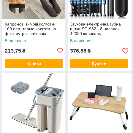
Капронові зимові колготки
Звукова електрична зубна
100 den, термо колготи на
щітка SG-982 - 8 насадок,
флісі-хутрі з начосом
42000 коливань
утеплені з ефектом голих
ультравідбілююча
В наявності
В наявності
ніжок
електрощітка
213,75
376,88
₴
₴
Купити
Купити