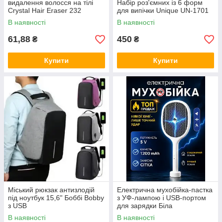
видалення волосся на тілі
Набір роз'ємних із 6 форм
Crystal Hair Eraser 232
для випічки Unique UN-1701
В наявності
В наявності
61,88
450
₴
₴
Купити
Купити
Міський рюкзак антизлодій
Електрична мухобійка-пастка
під ноутбук 15,6" Боббі Bobby
з УФ-лампою і USB-портом
з USB
для зарядки Біла
В наявності
В наявності