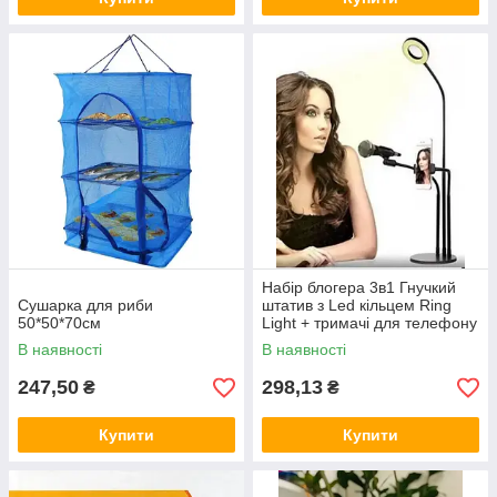
Набір блогера 3в1 Гнучкий
Сушарка для риби
штатив з Led кільцем Ring
50*50*70см
Light + тримачі для телефону
та мікрофона на підставці
В наявності
В наявності
247,50
298,13
₴
₴
Купити
Купити