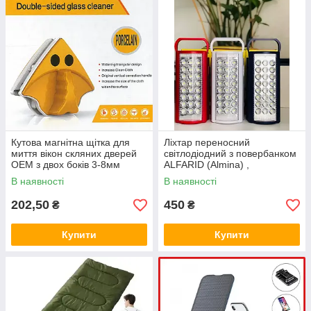
Кутова магнітна щітка для
Ліхтар переносний
миття вікон скляних дверей
світлодіодний з повербанком
OEM з двох боків 3-8мм
ALFARID (Almina) ,
вбудований акумулятор DL-
В наявності
В наявності
2424 30000 MAH, 24 LED, ЗУ
220V
202,50
450
₴
₴
Купити
Купити