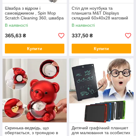
Швабра з відром і
Стіл для ноутбука та
самовіджимом , Spin Mop
планшета M&T Displays
Scratch Cleaning 360, швабра
складний 60х40х28 матовий
ледарка 6 л
під дерево
В наявності
В наявності
365,63
337,50
₴
₴
Купити
Купити
Скринька-ведмідь, що
Дитячий графічний планшет
обертається, з трояндою в
для малювання та особистих