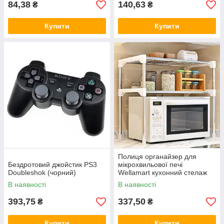
84,38
140,63
₴
₴
Купити
Купити
Полиця органайзер для
Бездротовий джойстик PS3
мікрохвильової печі
Doubleshok (чорний)
Wellamart кухонний стелаж
розсувний з гачками на три
В наявності
В наявності
полиці для НВЧ печі
393,75
337,50
₴
₴
Купити
Купити