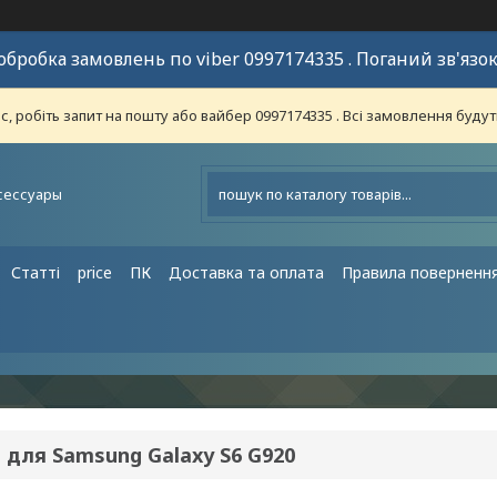
обробка замовлень по viber 0997174335 . Поганий зв'язок
 робіть запит на пошту або вайбер 0997174335 . Всі замовлення будут
сессуары
Статті
price
ПК
Доставка та оплата
Правила поверненн
 для Samsung Galaxy S6 G920