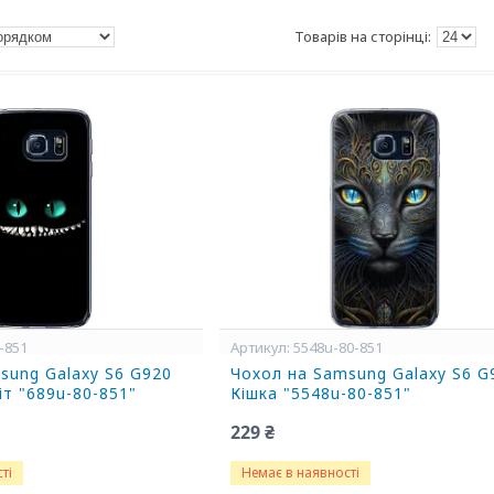
-851
5548u-80-851
sung Galaxy S6 G920
Чохол на Samsung Galaxy S6 G
іт "689u-80-851"
Кішка "5548u-80-851"
229 ₴
ті
Немає в наявності