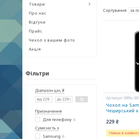
Товари
Про нас
Відгуки
Прайс
Чехол з вашим фото
Акція
Фільтри
Діапазон цін, ₴
689u-80
Чохол на Sam
Чеширський к
Призначення
Для телефону
6
229 ₴
Сумісність з
Немає в наявнос
Samsung
6