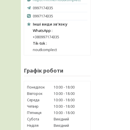
0997174335
0997174335
Інші види зв'язку
WhatsApp
+380997174335
Tik-tok
noutkomplect
Графік роботи
Понеділок
10:00
18:00
Вівторок
10:00
18:00
Середа
10:00
18:00
Четвер
10:00
18:00
Пʼятниця
10:00
18:00
Субота
Вихідний
Неділя
Вихідний