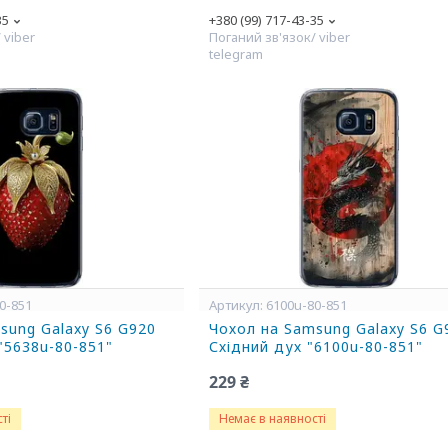
35
+380 (99) 717-43-35
 viber
Поганий зв'язок/ viber
telegram
0-851
6100u-80-851
sung Galaxy S6 G920
Чохол на Samsung Galaxy S6 G
"5638u-80-851"
Східний дух "6100u-80-851"
229 ₴
ті
Немає в наявності