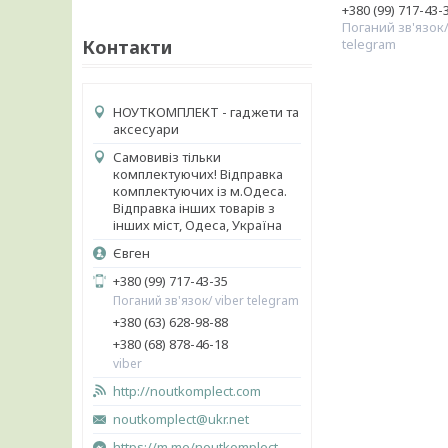
+380 (99) 717-43-
Поганий зв'язок/
Контакти
telegram
НОУТКОМПЛЕКТ - гаджети та
аксесуари
Самовивіз тільки
комплектуючих! Відправка
комплектуючих із м.Одеса.
Відправка інших товарів з
інших міст, Одеса, Україна
Євген
+380 (99) 717-43-35
Поганий зв'язок/ viber telegram
+380 (63) 628-98-88
+380 (68) 878-46-18
viber
http://noutkomplect.com
noutkomplect@ukr.net
https://m.me/noutkomplect