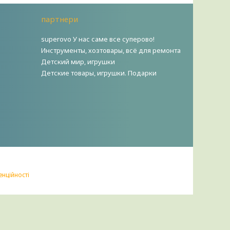
партнери
superovo У нас саме все суперово!
Инструменты, хозтовары, всё для ремонта
Детский мир, игрушки
Детские товары, игрушки. Подарки
енційності