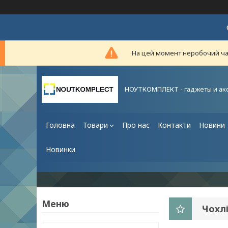
На цей момент неробочий час,
НОУТКОМПЛЕКТ - гаджеты и ак
Головна
Товари
Про нас
Контакти
Новини
Новинки
Чохлі