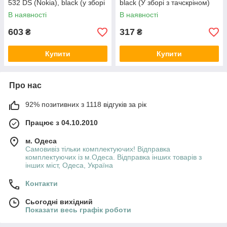
532 DS (Nokia), black (у зборі
black (У зборі з тачскріном)
з тачскріном)(з рамкою)
(без рамки)(CHINA
В наявності
В наявності
ORIGINAL)
603
317
₴
₴
Купити
Купити
Про нас
92% позитивних з 1118 відгуків за рік
Працює з 04.10.2010
м. Одеса
Самовивіз тільки комплектуючих! Відправка
комплектуючих із м.Одеса. Відправка інших товарів з
інших міст, Одеса, Україна
Контакти
Сьогодні вихідний
Показати весь графік роботи