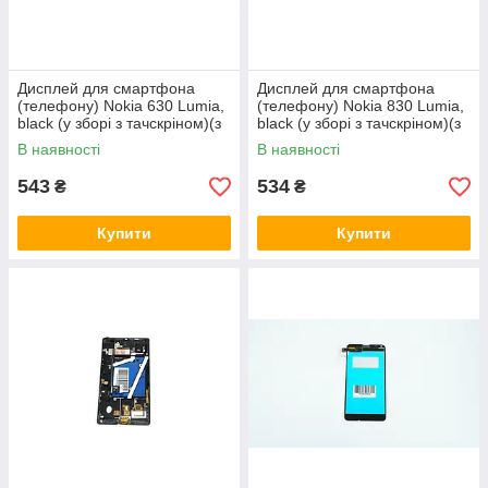
Дисплей для смартфона
Дисплей для смартфона
(телефону) Nokia 630 Lumiа,
(телефону) Nokia 830 Lumiа,
black (у зборі з тачскріном)(з
black (у зборі з тачскріном)(з
рамкою)(Original)
рамкою)(Original)
В наявності
В наявності
543
534
₴
₴
Купити
Купити